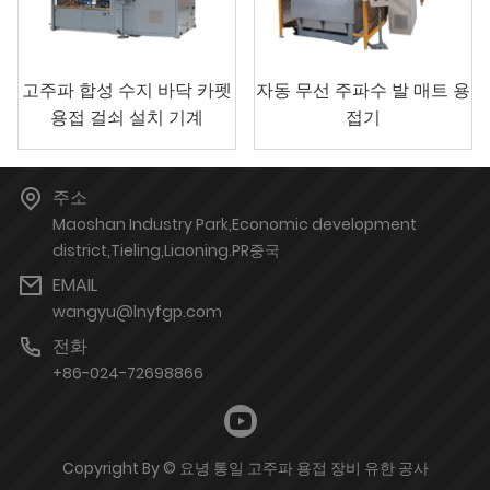
고주파 합성 수지 바닥 카펫
자동 무선 주파수 발 매트 용
용접 걸쇠 설치 기계
접기
주소
Maoshan Industry Park,Economic development
district,Tieling,Liaoning.PR중국
EMAIL
wangyu@lnyfgp.com
전화
+86-024-72698866
Copyright By © 요녕 통일 고주파 용접 장비 유한 공사