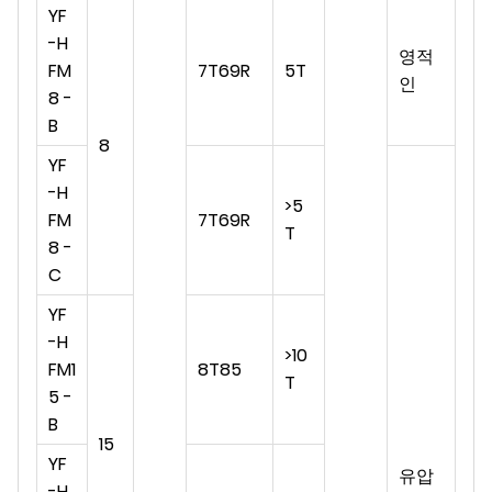
YF
-H
영적
FM
7T69R
5T
인
8 -
B
8
YF
-H
>
5
FM
7T69R
T
8 -
C
YF
-H
>10
FM1
8T85
T
5 -
B
15
YF
유압
-H