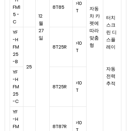
>
10
FM1
8T85
자동
T
5 -
12
차 카
터치
C
월
펫에
스크
27
따라
YF
린 디
일
맞춤
-H
스플
>10
형
FM
8T25R
레이
T
25
-B
25
자동
YF
전력
-H
>10
추적
FM
8T25R
T
25
-C
YF
-H
>10
FM
8T87R
T