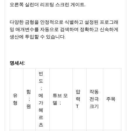
오른쪽 실린더 리프팅 스크린 게이트.
다양한 금형을 안정적으로 식별하고 설정된 프로그래
밍 매개변수를 자동으로 검색하며 정확하고 신속하게
생산에 투입할 수 있습니다.
명세서:
빈
도
;
힘
압
작동
유
메
튜브 모
;
력
전극
주목
형
가
델 ;
원
T
크기
헤
르
츠