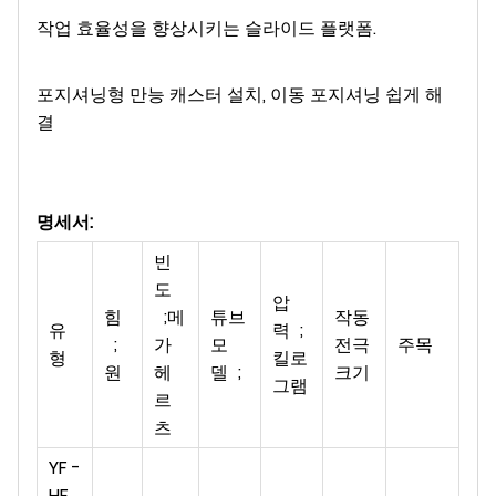
작업 효율성을 향상시키는 슬라이드 플랫폼.
포지셔닝형 만능 캐스터 설치, 이동 포지셔닝 쉽게 해
결
명세서:
빈
도
압
힘
;메
튜브
작동
유
력 ;
;
가
모
전극
주목
형
킬로
원
헤
델 ;
크기
그램
르
츠
YF -
HF