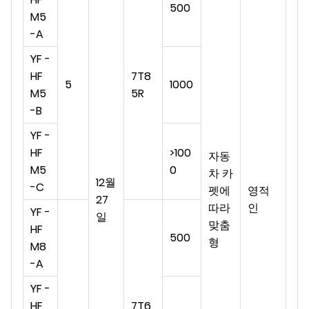
500
M5
-A
YF -
HF
7T8
5
1000
M5
5R
-B
YF -
HF
>100
자동
M5
0
차 카
12월
-C
펫에
영적
27
따라
인
YF -
일
맞춤
HF
500
형
M8
-A
YF -
HF
7T6